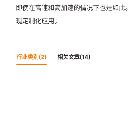
即使在高速和高加速的情况下也是如此
现定制化应用。
行业类别(2)
相关文章(14)
舞台机械
舞台灯光
易格斯为升降台、转台及
易格斯为摇头灯
观众厅设备提供静音、免
及特效设备提供
维护的工程塑料解决方
高精度的工程塑
查看舞台机械行业页面
查看舞台灯光
案。我们的直线导轨、轴
件。iglidur®轴承
承和回转环确保平稳、可
直线技术助力实