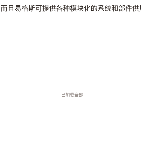
。而且易格斯可提供各种模块化的系统和部件供
已加载全部
、追光灯
轻量化、
料运动部
行业页面
和drylin®
现快速、