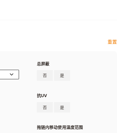
重置
总屏蔽
否
是
抗UV
否
是
拖链内移动使用温度范围