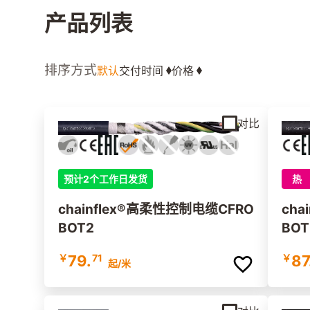
产品列表
排序方式
默认
交付时间
价格
对比
预计2个工作日发货
热
chainflex®高柔性控制电缆CFRO
cha
BOT2
BOT
￥
79.
71
￥
87
起
/米