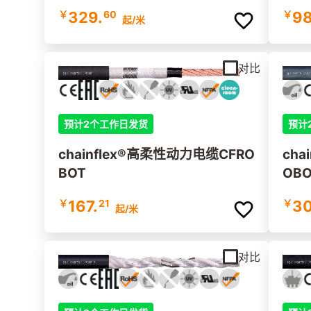
￥
329.
60
￥
98
起
/米
对比
预计2个工作日发货
预计
chainflex®高柔性动力电缆CFRO
cha
BOT
OBO
￥
167.
21
￥
30
起
/米
对比