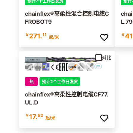
预计2个工作日发货
预计
chainflex®高柔性混合控制电缆C
cha
FROBOT9
L.
￥
271.
11
￥
41
起
/米
对比
热
预计2个工作日发货
chainflex®高柔性控制电缆CF77.
UL.D
￥
17.
52
起
/米