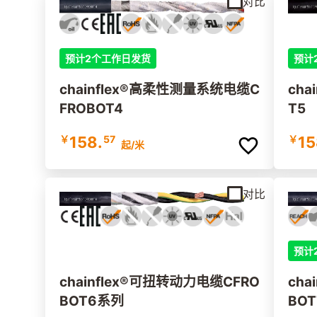
对比
预计2个工作日发货
预计
chainflex®高柔性测量系统电缆C
cha
FROBOT4
T5
￥
158.
57
￥
15
起
/米
对比
预计
chainflex®可扭转动力电缆CFRO
cha
BOT6系列
BOT