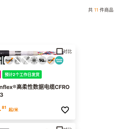
共
11
件商品
对比
预计2个工作日发货
inflex®高柔性数据电缆CFRO
3
.
81
起
/米