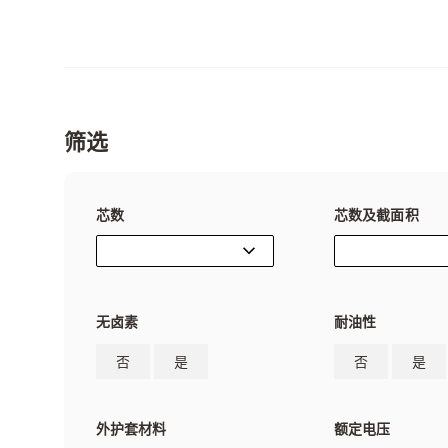
筛选
芯数
芯数及截面积
无卤素
耐油性
否
是
否
是
外护套材料
额定电压