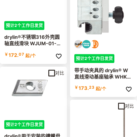
预计2个工作日发货
drylin®不锈钢316外壳圆
轴直线滑块 WJUM-01-E
S-FG
￥
172.
07
起
/个
预计2个工作日发货
带手动夹具的 drylin® W
对比
直线滑动基座轴承 WHKA
Q
￥
173.
23
起
/个
对比
预计2个工作日发货
drylin®用于安装的槽螺母