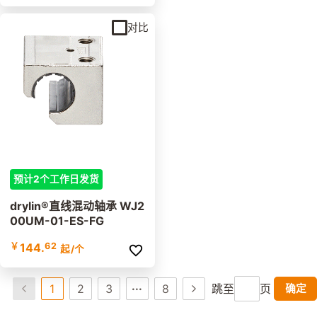
对比
预计2个工作日发货
drylin®直线混动轴承 WJ2
00UM-01-ES-FG
￥
144.
62
起
/个
...
1
2
3
8
跳至
页
确定