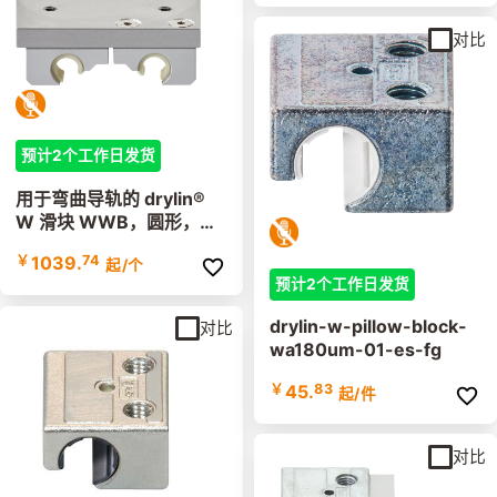
对比
预计2个工作日发货
用于弯曲导轨的 drylin®
W 滑块 WWB，圆形，弯
曲
￥
1039.
74
起
/个
预计2个工作日发货
drylin-w-pillow-block-
对比
wa180um-01-es-fg
￥
45.
83
起
/件
对比