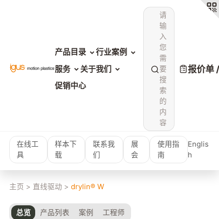
请
输
入
您
产品目录
行业案例
需
报价单 
服务
关于我们
要
搜
促销中心
索
的
内
容
在线工
样本下
联系我
展
使用指
Englis
具
载
们
会
南
h
主页
>
直线驱动
>
drylin® W
总览
产品列表
案例
工程师