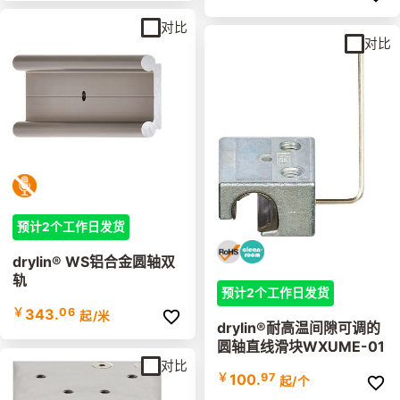
对比
对比
预计2个工作日发货
drylin® WS铝合金圆轴双
轨
预计2个工作日发货
￥
343.
06
起
/米
drylin®耐高温间隙可调的
圆轴直线滑块WXUME-01
对比
￥
100.
97
起
/个