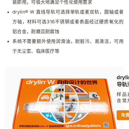
装即用，可极大地满足个性化使用需求
drylin® W 直线导轨可选择单轨或者双轨，圆轴或者
方轴，材料可选316不锈钢或者表面经过硬质氧化的
铝合金，耐磨且耐腐蚀
系统不需要额外使用润滑油，耐脏污、易清洁，可用
于无尘室、临床医疗等
dry
导轨
品盒
样品
含常
轨、
圆
免
轨、
承等