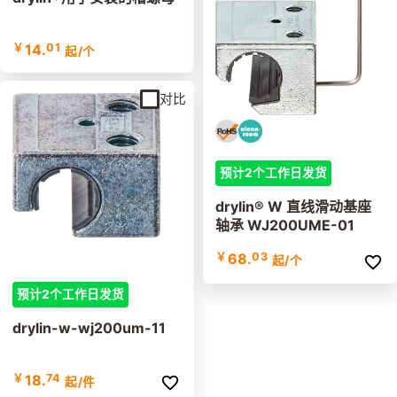
￥
14.
01
起
/个
对比
预计2个工作日发货
drylin® W 直线滑动基座
轴承 WJ200UME-01
￥
68.
03
起
/个
预计2个工作日发货
drylin-w-wj200um-11
￥
18.
74
起
/件