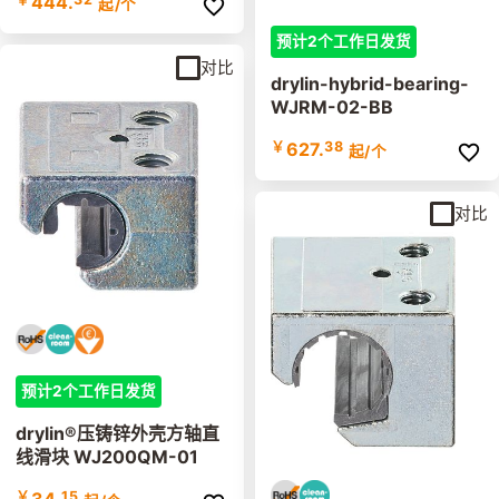
444.
起
/个
预计2个工作日发货
对比
drylin-hybrid-bearing-
WJRM-02-BB
￥
627.
38
起
/个
对比
预计2个工作日发货
drylin®压铸锌外壳方轴直
线滑块 WJ200QM-01
￥
15