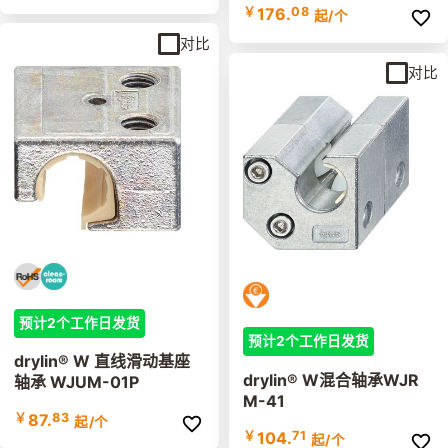
￥
176.
08
起
/个
对比
对比
预计2个工作日发货
预计2个工作日发货
drylin® W 直线滑动基座
drylin® W混合轴承WJR
轴承 WJUM-01P
M-41
￥
87.
83
起
/个
￥
104.
71
起
/个