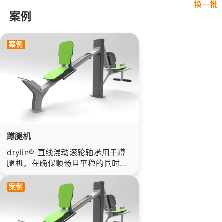
换一批
案例
案例
蹲腿机
drylin® 直线混动滚轮轴承用于蹲
腿机，在确保顺畅且平稳的同时，
无需润滑免维护，甚至可用于室外
环境。
案例