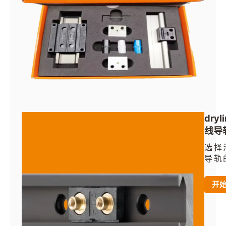
快速
润滑
导轨
使用
dry
线导
系统
选择
导轨
安装
输入
开
可生
图纸
期等