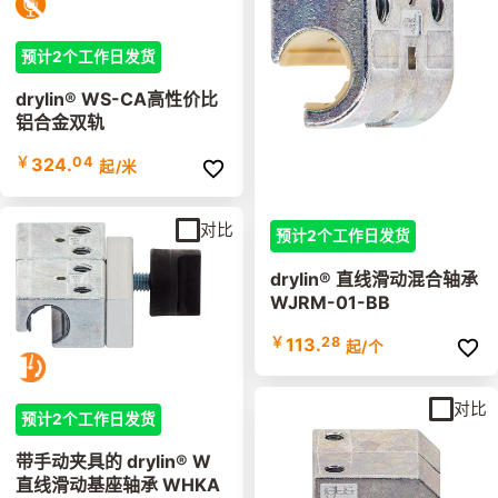
预计2个工作日发货
drylin® WS-CA高性价比
铝合金双轨
￥
324.
04
起
/米
对比
预计2个工作日发货
drylin® 直线滑动混合轴承
WJRM-01-BB
￥
113.
28
起
/个
对比
预计2个工作日发货
带手动夹具的 drylin® W
直线滑动基座轴承 WHKA