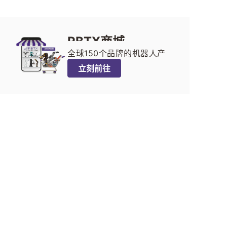
RBTX商城
全球150个品牌的机器人产
品任你选！简单的选型计算
立刻前往
工具、可靠的服务、海量参
考案例、各类配件一站式购
齐……您一定能找到合适的机
器人方案！