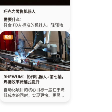
巧克力零售机器人
需要什么
：
符合 FDA 标准的机器人，轻轻地
挑选巧克力
要求
：
案例
免润滑、摄像头、拖链
材料
：
robolink® RL-DC，第 7 轴，拖
链，摄像头，气动夹爪
行业领域
：
食品/自动售货机
客户的成功
：
RHEWUM：协作机器人+第七轴，
经济实惠的机器人系统，可实现自
焊接效率跨越式提升
动化零售
自动化项目的核心目标一般在于降
低成本的同时，实现更快、更灵活
的生产流程。而易格斯的产品，特
别在低成本自动化领域，正是那些
追求简单且经济高效解决方案的理