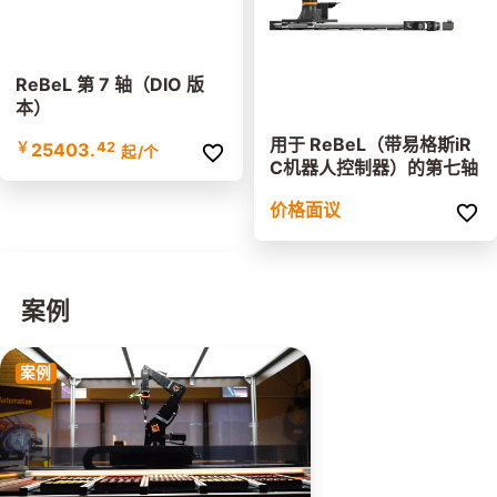
ReBeL 第 7 轴（DIO 版
本）
用于 ReBeL（带易格斯iR
￥
25403.
42
起
/个
C机器人控制器）的第七轴
价格面议
案例
案例