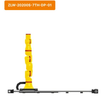
ZLW-20200S-7TH-DP-01