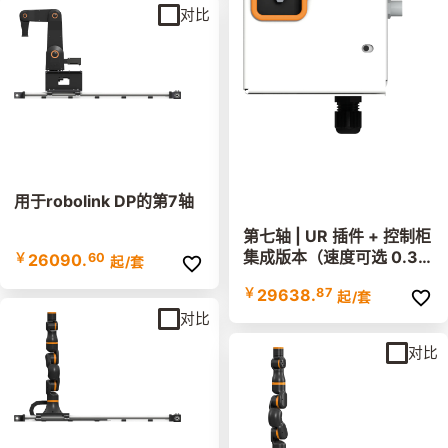
对比
用于robolink DP的第7轴
第七轴 | UR 插件 + 控制柜
集成版本（速度可选 0.3/
￥
26090.
60
起
/套
0.6/0.8m/s）
￥
29638.
87
起
/套
对比
对比