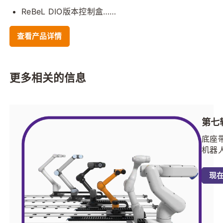
ReBeL DIO版本控制盒……
查看产品详情
更多相关的信息
第七
底座
机器
运动
轴”
现
可以
牌、
参数
合适