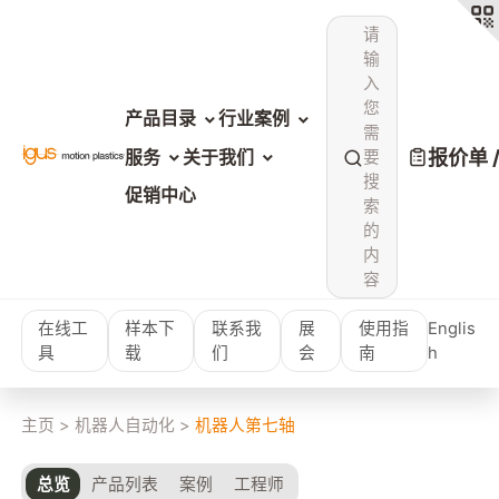
请
输
入
您
产品目录
行业案例
需
报价单 
服务
关于我们
要
搜
促销中心
索
的
内
容
在线工
样本下
联系我
展
使用指
Englis
具
载
们
会
南
h
主页
>
机器人自动化
>
机器人第七轴
总览
产品列表
案例
工程师