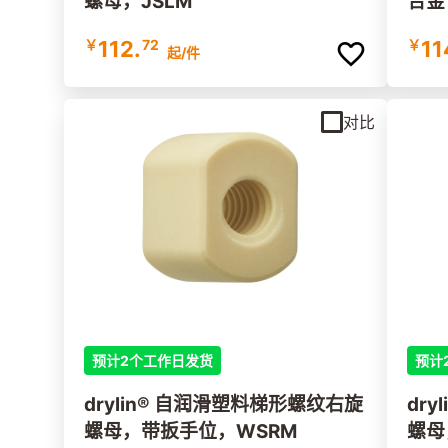
螺母，JSLM
合金 
￥
112.
72
￥
11
起
/件
对比
预计2个工作日发货
预计
drylin® 自润滑塑料梯形螺纹右旋
dr
螺母，带扳手位，WSRM
螺母