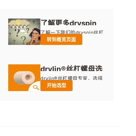
了解更多dryspin
丝杠技术解决方案
了解一下我们的dryspin丝杠
转到概览页面
技术吧，它可帮您节省在设
计上所花费的时间并优化采
购流程。
drylin®丝杠螺母选
型器
drylin®丝杠螺母专家，选择
开始选型
螺母形状、螺纹特征、丝杠
螺母材料、安装形式、运动
参数等，快速生成型号图纸
价格等信息