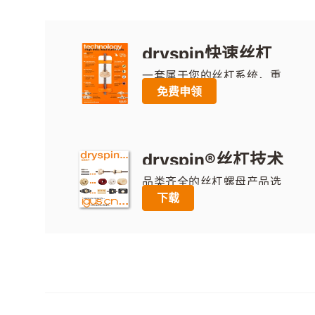
dryspin快速丝杠
样品
一套属于您的丝杠系统，重
免费申领
要信息一目了然：无需润滑
和维护，更高的效率和更长
的使用寿命，耐介质性，由
于圆形齿的几何形状，操作
dryspin®丝杠技术
安静、无振动，在线可预测
使用寿命。
样本
品类齐全的丝杠螺母产品选
下载
型目录