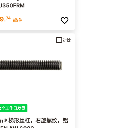
J350FRM
9.
74
起
/件
对比
2个工作日发货
ylin® 梯形丝杠，右旋螺纹，铝