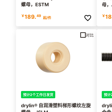
螺母，ESTM
母，
￥
189.
49
￥
18
起
/件
对比
预计2个工作日发货
预计
drylin® 自润滑塑料梯形螺纹左旋
dr