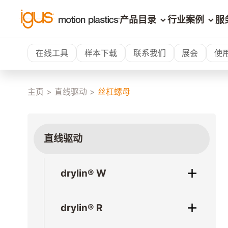
产品目录
行业案例
服
在线工具
样本下载
联系我们
展会
使
主页
>
直线驱动
>
丝杠螺母
直线驱动
drylin® W
drylin® R