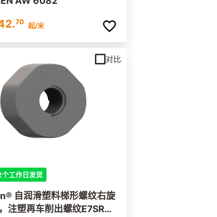
EN AW 6082
42.
70
起
/米
对比
2个工作日发货
ylin® 自润滑塑料梯形螺纹右旋
，注塑再车削出螺纹E7SRM-