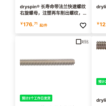
dryspin® 长寿命带法兰快速螺纹
dry
右旋螺母，注塑再车削出螺纹，D
ST-E7FRM-C
￥
176.
71
￥
12
起
/件
对比
预计
预计2个工作日发货
dry