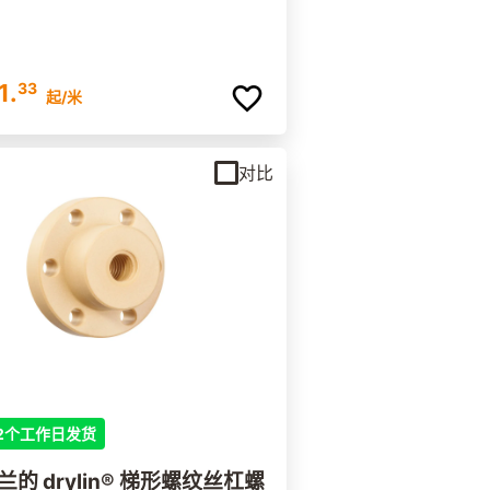
1.
33
起
/米
对比
2个工作日发货
兰的 drylin® 梯形螺纹丝杠螺