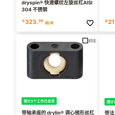
dryspin® 快速螺纹左旋丝杠AISI
304 不锈钢
￥
21
￥
323.
59
起
/米
对比
预计2个工作日发货
预计
带轴承座的 drylin® 调心梯形丝杠
带法