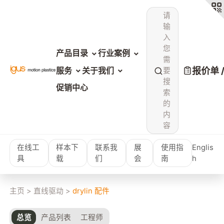
请
输
入
您
产品目录
行业案例
需
报价单 
服务
关于我们
要
搜
促销中心
索
的
内
容
在线工
样本下
联系我
展
使用指
Englis
具
载
们
会
南
h
主页
>
直线驱动
>
drylin 配件
总览
产品列表
工程师