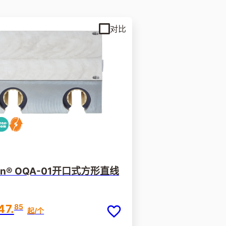
对比
lin® OQA-01开口式方形直线
47.
85
起
/个