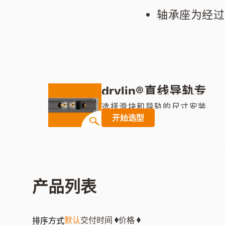
轴承座为经过
drylin®直线导轨专
家系统
选择滑块和导轨的尺寸安装
开始选型
类型，输入工况就可生成型
号图纸价格交期等
产品列表
默认
交付时间
价格
排序方式