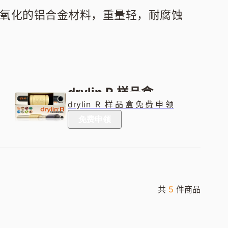
氧化的铝合金材料，重量轻，耐腐蚀
drylin R 样品盒
drylin R 样品盒免费申领
中！内含导向轴及高性能工
免费申领
程塑料直线滑动膜，让你零
距离接触高品质直线传动组
件，点击即得
共
5
件商品