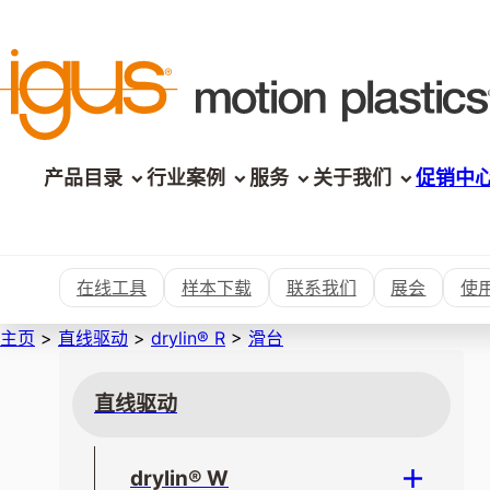
产品目录
行业案例
服务
关于我们
促销中
在线工具
样本下载
联系我们
展会
使
主页
>
直线驱动
>
drylin® R
>
滑台
直线驱动
drylin® W