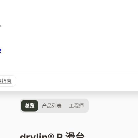
心
用指南
总览
产品列表
工程师
drylin® R 滑台