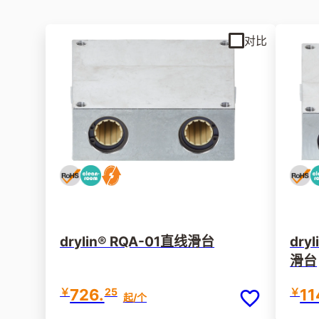
对比
drylin® RQA-01直线滑台
dry
滑台
￥
726.
25
￥
11
起
/个