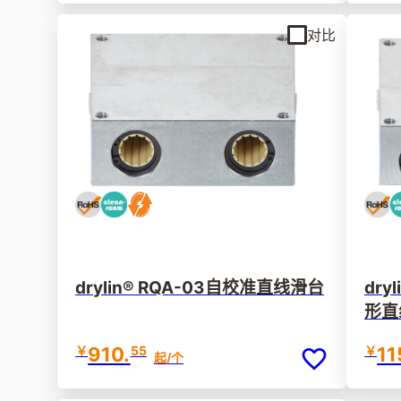
对比
drylin® RQA-03自校准直线滑台
dry
形直
￥
910.
55
￥
11
起
/个