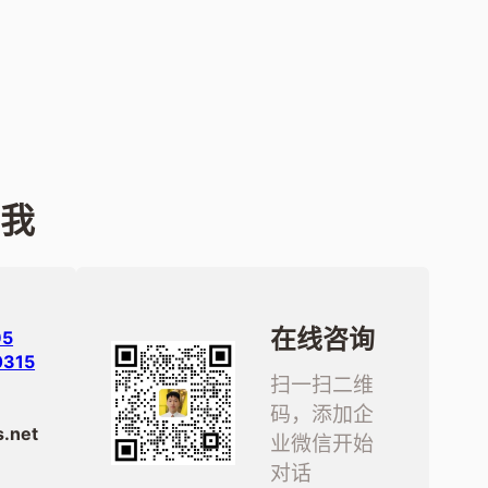
系我
在线咨询
95
0315
扫一扫二维
码，添加企
.net
业微信开始
对话