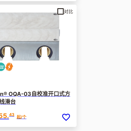
对比
lin® OQA-03自校准开口式方
线滑台
55.
43
起
/个