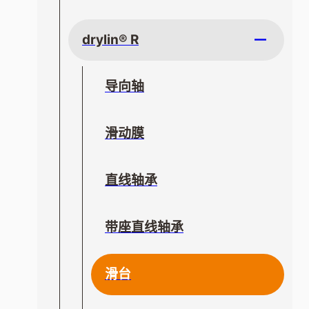
drylin® R
导向轴
滑动膜
直线轴承
带座直线轴承
滑台