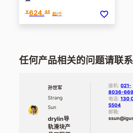
￥
624.
44
起
/个
任何产品相关的问题请联
座机:
021-
孙世军
8036-66
Strang
电话:
130 
5504
Sun
邮箱:
ssun@igus
drylin导
轨滑块产