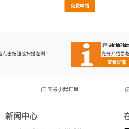
免费申领
易格斯
迎点击按钮或扫描左侧二
充分介绍易
快联系您。
领域应用案
查看详情
无最小起订量
新闻中心