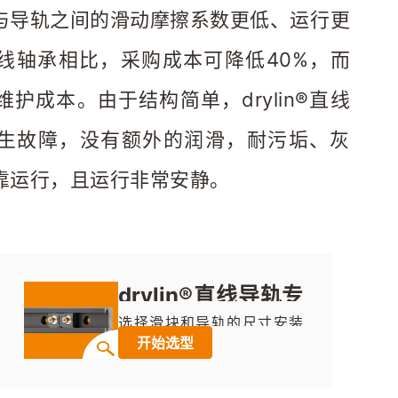
与导轨之间的滑动摩擦系数更低、运行更
线轴承相比，采购成本可降低40%，而
护成本。由于结构简单，drylin®直线
生故障，没有额外的润滑，耐污垢、灰
靠运行，且运行非常安静。
drylin®直线导轨专
家系统
选择滑块和导轨的尺寸安装
开始选型
类型，输入工况就可生成型
号图纸价格交期等