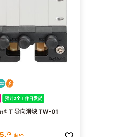
C • RGW-HC
E • MSR-LE
预计2个工作日发货
lin® T 导向滑块 TW-01
5.
72
起
/个