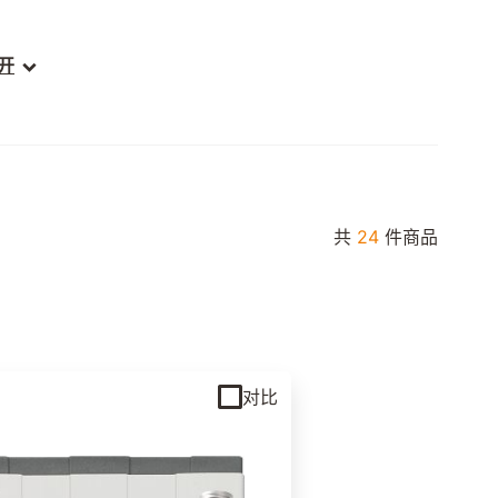
开
一致的
KWSE
共
24
件商品
 NH • SLH • FNN • SNN
对比
B/LB/BM