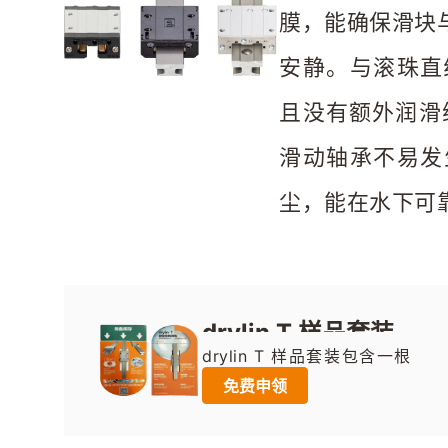
膜，能确保滑块
安静。与滚珠直
且没有额外润滑维
滑动轴承不易发
尘，能在水下可
drylin T 样品套装
drylin T 样品套装包含一根
小型的导轨与一个相匹配的
免费申领
滑块，它将帮助您快速了解
自润滑直线产品的优势