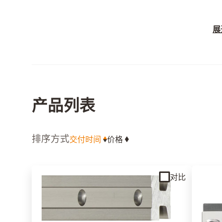
展
drylin® T 在尺寸和接头
情况下，可以替换:
INA:
KUVE -B • KWVE-B • KWE-B • 
产品列表
/ KUSE
排序方式
交付时间
价格
Bosch
Rexroth:
FNS • FLS • SNS • SLSS •
对比
THK:
SHS-C/LC • HSR-A/LA • HSR-