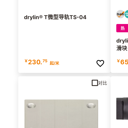
drylin® T微型导轨TS-04
热
drylin® T
滑块
￥
230.
75
￥
65
起
/米
对比