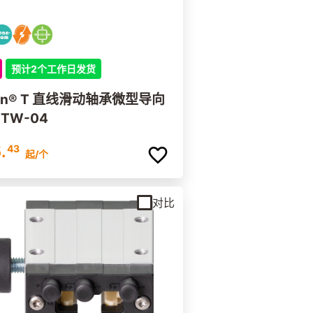
预计2个工作日发货
 直线滑动轴承微型导向
 TW-04
.
43
起
/个
对比