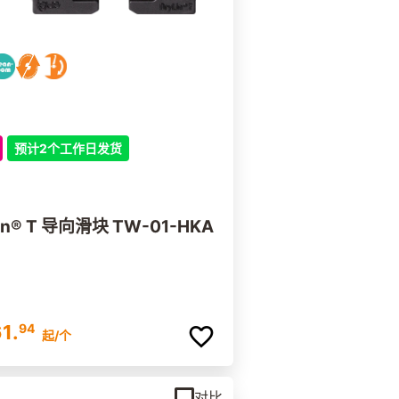
预计2个工作日发货
lin® T 导向滑块 TW-01-HKA
1.
94
起
/个
对比