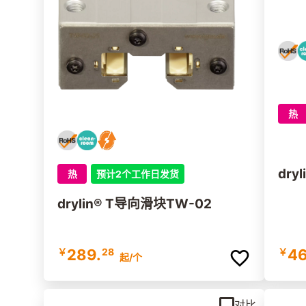
热
dry
热
预计2个工作日发货
drylin® T导向滑块TW-02
￥
289.
28
￥
46
起
/个
对比