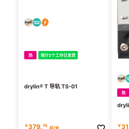
Hiwin:
HGW-CC • QHW-CC • RGW-C
Rollon:
MRS • MRS-L
IKO:
MRS • MRS-L
Rodriguez:
BRH-A • BRH-AL • MSR-
热
预计2个工作日发货
Romani:
HRC-FN
drylin® T 导轨 TS-01
热
dry
￥
379.
74
￥
31
起
/米