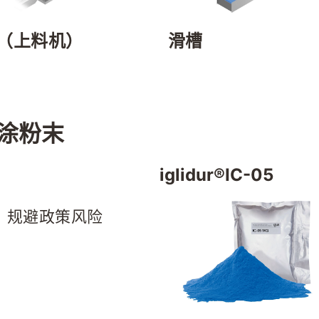
（上料机）
滑槽
喷涂粉末
iglidur®IC-05
E，规避政策风险