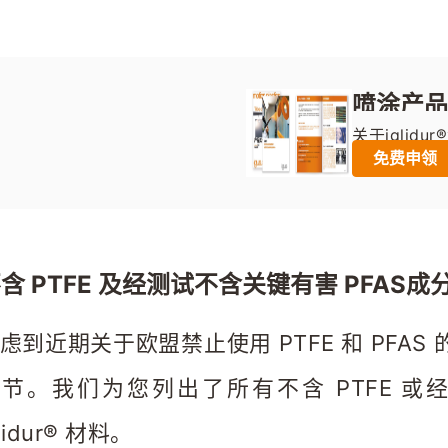
喷涂产品
关于igli
务。
免费申领
含 PTFE 及经测试不含关键有害 PFAS
虑到近期关于欧盟禁止使用 PTFE 和 PF
节。我们为您列出了所有不含 PTFE 或经
glidur® 材料。