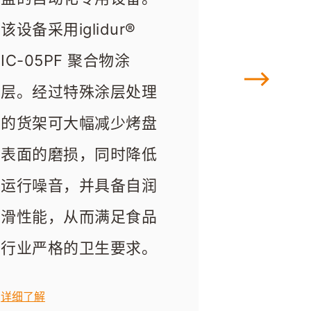
该设备采用iglidur® 
因含糖、含油或粘性物
金属轴上涂覆 iglidur® 
食物和清洁剂的接触极
IC-05PF 聚合物涂
质而产生堆积粘附。这
IC-05 耐磨涂层代替
为频繁。所有与食品、
层。经过特殊涂层处理
些附着物会扰乱产品输
以往用于拉膜的辊筒，
食品包装直接接触的部
的货架可大幅减少烤盘
送、增加清洁工作量，
降低了摩擦阻力，提高
件表面均需满足食品
表面的磨损，同时降低
并导致设备反复停机。
了刚度，缩短了生产时
级、耐刮擦、耐腐蚀。
运行噪音，并具备自润
通过采用iglidur® IC-
间，食品级材料提高了
而iglidur® 喷涂粉末完
滑性能，从而满足食品
05 塑料涂层，我们成
卫生标准。 
全可以满足这一类的行
行业严格的卫生要求。
功为客户彻底解决了这
业需求。例如：
详细了解
一问题，并显著提升了
核心接触区的料斗、导
详细了解
工艺稳定性。
向板；