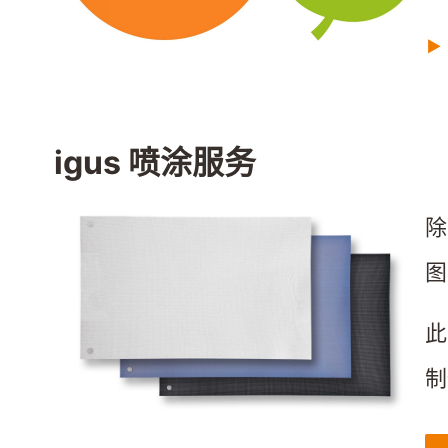
⯈
igus 喷涂服务
除
图
此
制