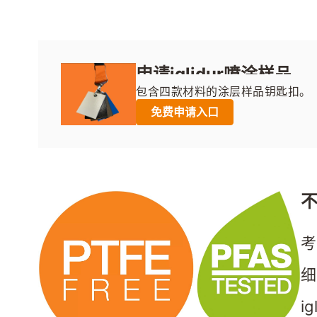
申请iglidur喷涂样品
包含四款材料的涂层样品钥匙扣。
您还可以申请一次免费喷涂打样服
免费申请入口
不
考
细
i