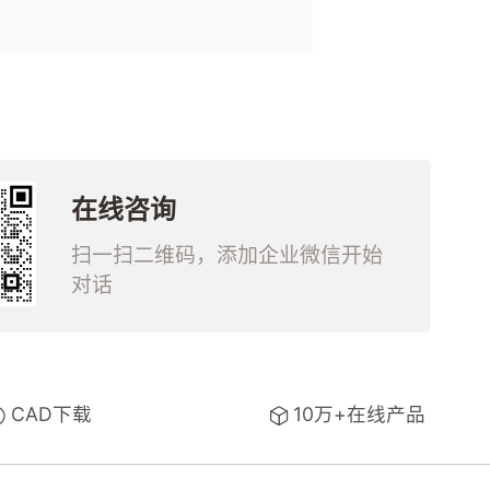
覆膜包装位置的拉膜
详细了解
夹、拉膜辊、压膜辊；
输送线的限位挡板、过
渡板、滑槽；
在线咨询
扫一扫二维码，添加企业微信开始
对话
CAD下载
10万+在线产品