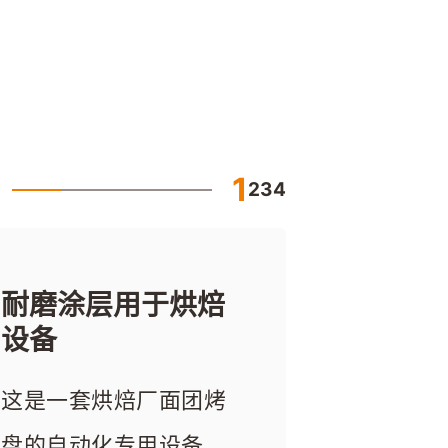
1
2
3
4
耐磨涂层用于烘焙
粉末涂层用于糖果
耐磨涂料用于包装
喷涂工艺用于自动
设备
输送设备
机械拉膜结构
覆膜称重打包机
这是一套烘焙厂面团烤
在糖果输送设备中，过
案例中是一家包装和加
用于食品零售行业的自
盘的自动化专用设备。
渡板、滑槽等区域常会
工机械制造商，通过在
动覆膜称重打包机，与