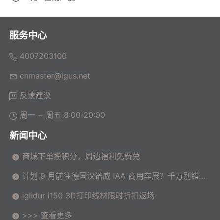
服务中心
4007203100
cnmaster@igus.net
反馈建议
周一 ~ 周五 8:00-20:00
新闻中心
商城下单攒积分，周边福利免费兑
计划 9 月前往德国汉诺威 IAA 商用车展？千万别错过
这场高价值技术交流会！
iglidur i150 3D打印线材限时折扣返场
>>> 查看更多