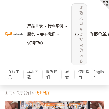
请
输
入
您
产品目录
行业案例
需
报价单 
服务
关于我们
要
搜
促销中心
索
的
内
容
在线工
样本下
联系我
展
使用指
Englis
具
载
们
会
南
h
主页
>
关于我们
>
线上展厅