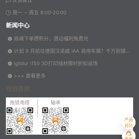
周一 ~ 周五 8:00-20:00
新闻中心
商城下单攒积分，周边福利免费兑
计划 9 月前往德国汉诺威 IAA 商用车展？千万别错过
这场高价值技术交流会！
iglidur i150 3D打印线材限时折扣返场
>>> 查看更多
在线咨询
拖链电缆
轴承
产品
对比