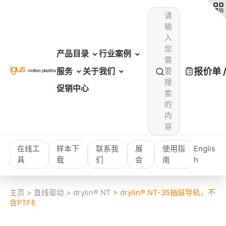
请
输
入
您
产品目录
行业案例
需
报价单 
服务
关于我们
要
搜
促销中心
索
的
内
容
在线工
样本下
联系我
展
使用指
Englis
具
载
们
会
南
h
主页
>
直线驱动
>
drylin® NT
>
drylin® NT-35抽屉导轨，不
含PTFE