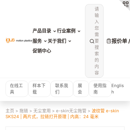
请
输
入
您
产品目录
行业案例
需
报价单 
服务
关于我们
要
搜
促销中心
索
的
内
容
在线工
样本下
联系我
展
使用指
Englis
具
载
们
会
南
h
主页
>
拖链
>
无尘室用
>
e-skin无尘拖管
>
波纹管 e-skin
SKS24 | 两片式，拉链打开原理 | 内高：24 毫米