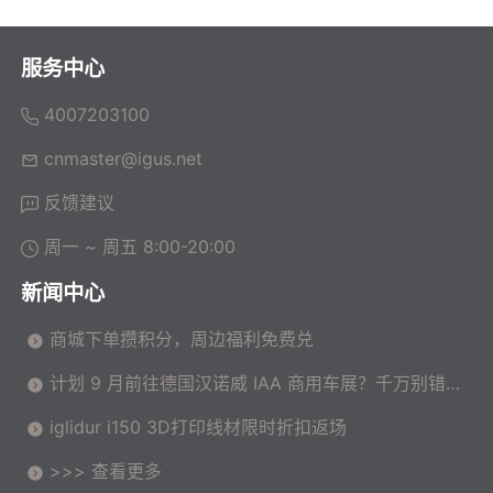
服务中心
4007203100
cnmaster@igus.net
反馈建议
周一 ~ 周五 8:00-20:00
新闻中心
商城下单攒积分，周边福利免费兑
计划 9 月前往德国汉诺威 IAA 商用车展？千万别错过
这场高价值技术交流会！
iglidur i150 3D打印线材限时折扣返场
>>> 查看更多