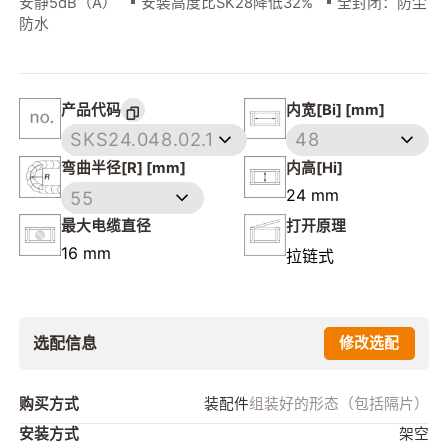
安静5dB（A）
安装高度比SK28降低32%
全封闭：防尘
防水
产品代码
内宽[Bi] [mm]
SKS24.048.02.1
48
弯曲半径[R] [mm]
内高[Hi]
24 mm
55
最大电缆直径
打开原理
16 mm
拉链式
选配信息
修改选配
购买方式
装配件
组装好的形态（包括隔片）
安装方式
架空