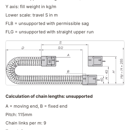
Y axis: fill weight in kg/m
Lower scale: travel S in m
FLB = unsupported with permissible sag
FLG = unsupported with straight upper run
Calculation of chain lengths: unsupported
A = moving end, B = fixed end
Pitch: 115mm
Chain links per m: 9