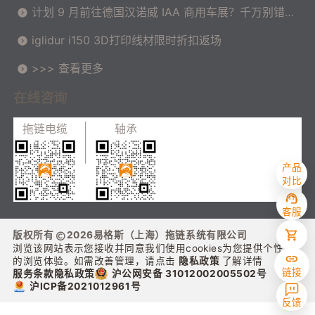
计划 9 月前往德国汉诺威 IAA 商用车展？千万别错过
这场高价值技术交流会！
iglidur i150 3D打印线材限时折扣返场
>>> 查看更多
在线咨询
拖链电缆
轴承
产品
对比
客服
版权所有
2026
易格斯（上海）拖链系统有限公司
浏览该网站表示您接收并同意我们使用cookies为您提供个性化
的浏览体验。如需改善管理，请点击
隐私政策
了解详情
链接
沪公网安备 31012002005502号
服务条款
隐私政策
沪ICP备2021012961号
反馈