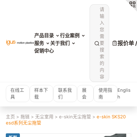
请
输
入
您
产品目录
行业案例
需
报价单 
服务
关于我们
要
搜
促销中心
索
的
内
容
在线工
样本下
联系我
展
使用指
Englis
具
载
们
会
南
h
主页
>
拖链
>
无尘室用
>
e-skin无尘拖管
>
e-skin SKS20
esd系列无尘拖管