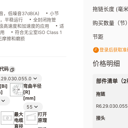
拖链长度 (毫米
，低噪音37dB(A)
小节
动，平稳运行
全封闭拖管
购买数量（节
极高速度和加速度的应用
适
应用
符合无尘室ISO Class 1
节距
无摩擦和磨损
登录后获取准
价格明细
代码
.29.030.055.0
部件清单（2
Bi]
弯曲半径
]
[R]
拖链
[mm]
R6.29.030.055
55
最大
打开
接头
电缆
原理
直径