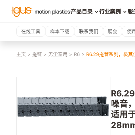
产品目录
行业案例
服
在线工具
样本下载
联系我们
展会
使
主页
>
拖链
>
无尘室用
>
R6
>
R6.29拖管系列，极
R6.
噪音
适用
28m