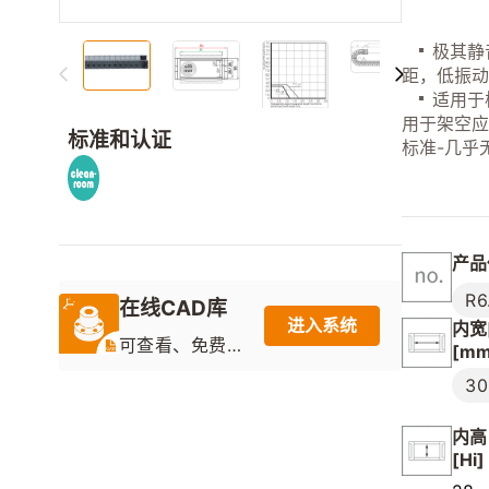
极其静音
距，低振
适用于
用于架空
标准和认证
标准-几乎
产品
R6
在线CAD库
进入系统
内宽[
可查看、免费
[mm
下载目录产品
30
的2D图纸和3D
模型
内高
[Hi]