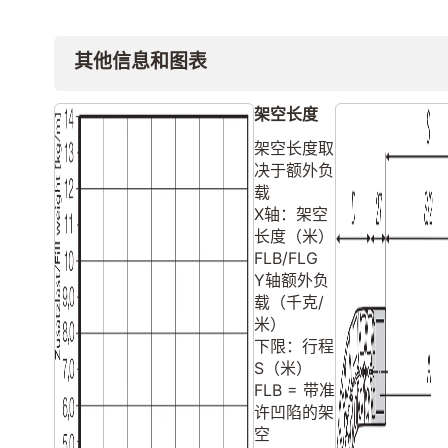
其他信息和图表
架空长度
架空长度取
决于额外负
载
X轴：架空
长度（米）
FLB/FLG
Y轴额外负
载（千克/
米）
下限：行程
S（米）
FLB = 带准
许凹陷的架
空