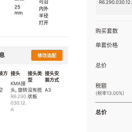
可沿
R6.290.030.12
25
内外
mm
半径
打开
购买套数
单套价格
息
修改选配
总价
装方
接头
接头类
接头安
型
装方式
KMA接
税额
空
头, 旋转
没有梳
A3
(税率13.00%)
R6.290.
状板
030.12.
A
总价