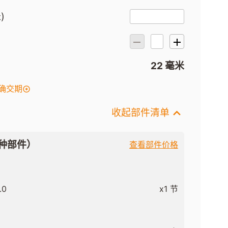
)
）
22 毫米
确交期
收起部件清单
种部件）
查看部件价格
.0
x1 节