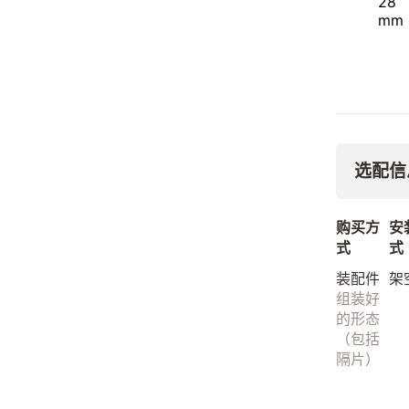
28
mm
选配信
购买方
安
式
式
装配件
架
组装好
的形态
（包括
隔片）