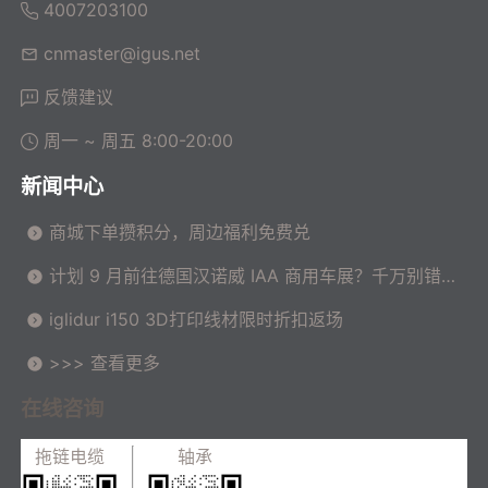
4007203100
cnmaster@igus.net
反馈建议
周一 ~ 周五 8:00-20:00
新闻中心
商城下单攒积分，周边福利免费兑
计划 9 月前往德国汉诺威 IAA 商用车展？千万别错过
这场高价值技术交流会！
iglidur i150 3D打印线材限时折扣返场
>>> 查看更多
在线咨询
拖链电缆
轴承