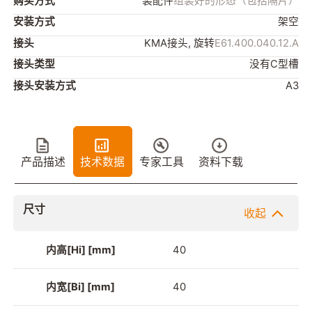
购买方式
装配件
组装好的形态（包括隔片）
安装方式
架空
接头
KMA接头, 旋转
E61.400.040.12.A
接头类型
没有C型槽
接头安装方式
A3
产品描述
技术数据
专家工具
资料下载
尺寸
收起
内高[Hi] [mm]
40
内宽[Bi] [mm]
40