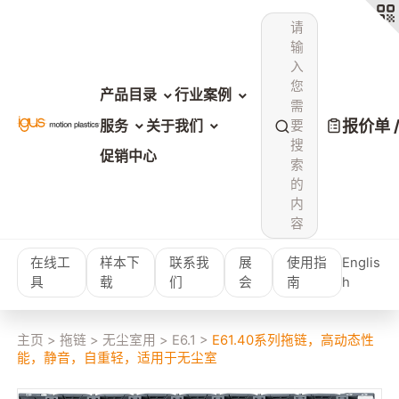
请
输
入
您
产品目录
行业案例
需
报价单 
服务
关于我们
要
搜
促销中心
索
的
内
容
在线工
样本下
联系我
展
使用指
Englis
具
载
们
会
南
h
主页
>
拖链
>
无尘室用
>
E6.1
>
E61.40系列拖链，高动态性
能，静音，自重轻，适用于无尘室