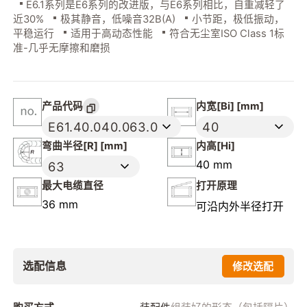
E6.1系列是E6系列的改进版，与E6系列相比，自重减轻了
近30%
极其静音，低噪音32B(A)
小节距，极低振动，
平稳运行
适用于高动态性能
符合无尘室ISO Class 1标
准-几乎无摩擦和磨损
产品代码
内宽[Bi] [mm]
E61.40.040.063.0
40
弯曲半径[R] [mm]
内高[Hi]
40 mm
63
最大电缆直径
打开原理
36 mm
可沿内外半径打开
选配信息
修改选配