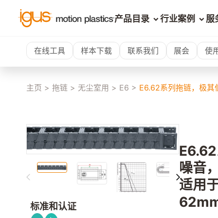
产品目录
行业案例
服
在线工具
样本下载
联系我们
展会
使
主页
>
拖链
>
无尘室用
>
E6
>
E6.62系列拖链，极
E6.
噪音
适用
62m
标准和认证