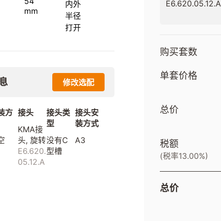
54
E6.620.05.12.A
内外
mm
半径
打开
购买套数
单套价格
息
修改选配
总价
装方
接头
接头类
接头安
型
装方式
KMA接
空
头, 旋转
没有C
A3
税额
E6.620.
型槽
(税率13.00%)
05.12.A
总价