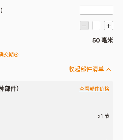
)
）
50 毫米
确交期
收起部件清单
种部件）
查看部件价格
x1 节