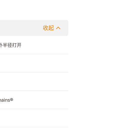
收起
外半径打开
hains®