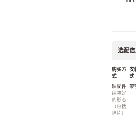
mm
选配信
购买方
安
式
式
装配件
架
组装好
的形态
（包括
隔片）