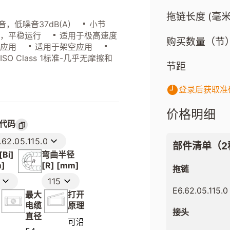
拖链长度 (毫米
，低噪音37dB(A)
小节
动，平稳运行
适用于极高速度
购买数量（节
的应用
适用于架空应用
SO Class 1标准-几乎无摩擦和
节距
登录后获取准
价格明细
代码
.62.05.115.0
部件清单（2
Bi]
弯曲半径
]
[R] [mm]
拖链
115
E6.62.05.115.0
最大
打开
电缆
原理
接头
直径
可沿