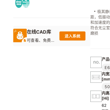
极其静音
距，低振
和加速度
符合无尘室I
在线CAD库
磨损
进入系统
可查看、免费
下载目录产品
的2D图纸和3D
模型
产品
E6
内宽[
[mm
50
内高
[Hi]
62