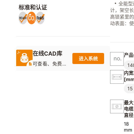
全能型
标准和认证
计，架空
高锁紧里
动表面：
在线CAD库
产品
进入系统
可查看、免费
14
下载目录产品
内宽[
的2D图纸和3D
[mm
模型
15
最大
电缆
直径
18
mm