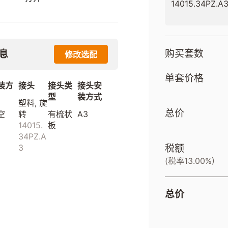
14015.34PZ.A
购买套数
息
修改选配
单套价格
装方
接头
接头类
接头安
型
装方式
塑料, 旋
总价
空
转
有梳状
A3
14015.
板
34PZ.A
税额
3
(税率13.00%)
总价