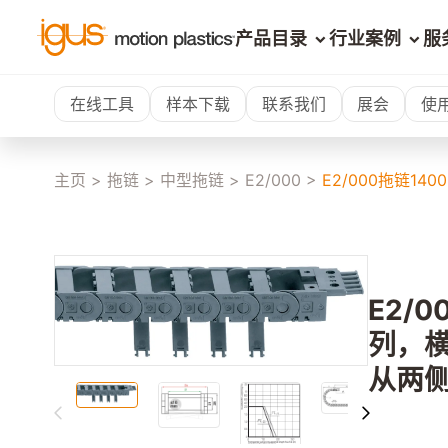
产品目录
行业案例
服
在线工具
样本下载
联系我们
展会
使
主页
>
拖链
>
中型拖链
>
E2/000
>
E2/000拖链1
E2/0
列，
从两