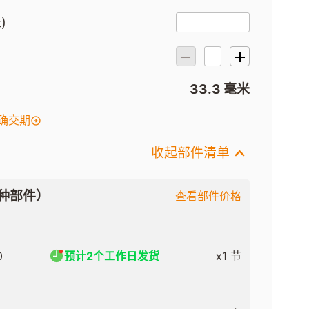
)
）
33.3 毫米
确交期
收起部件清单
种部件）
查看部件价格
0
预计2个工作日发货
x1 节