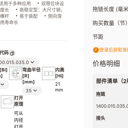
适用于多种应用
双限位块设
拖链长度 (毫米
长度长
高稳定型：大尺寸销，
的横杆
易于装配
侧向滑
使用寿命长
购买数量（节
节距
登录后获取准
代码
价格明细
00.015.035.0
Bi]
弯曲半径
内高
]
[R]
[Hi]
部件清单（2
[mm]
21
mm
35
拖链
打开
原理
1400.015.035.
可从
接头
内径
打开