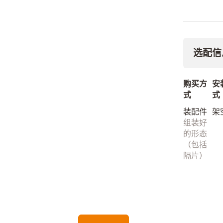
选配信
购买方
安
式
式
装配件
架
组装好
的形态
（包括
隔片）