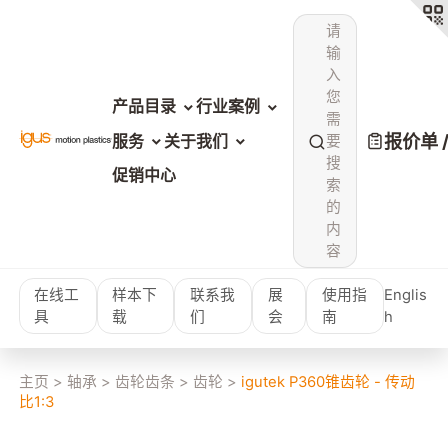
请
输
入
您
产品目录
行业案例
需
报价单 
服务
关于我们
要
搜
促销中心
索
的
内
容
在线工
样本下
联系我
展
使用指
Englis
具
载
们
会
南
h
主页
>
轴承
>
齿轮齿条
>
齿轮
>
igutek P360锥齿轮 - 传动
比1:3