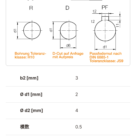
b2 [mm]
3
Ø d1 [mm]
2
Ø d2 [mm]
4
模数
0.5