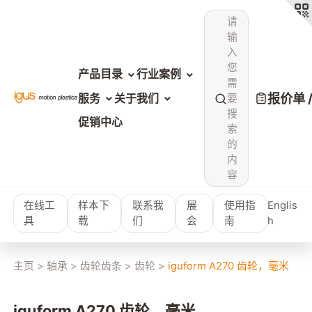
请
输
入
您
产品目录
行业案例
需
报价单 
服务
关于我们
要
搜
促销中心
索
的
内
容
在线工
样本下
联系我
展
使用指
Englis
具
载
们
会
南
h
主页
>
轴承
>
齿轮齿条
>
齿轮
>
iguform A270 齿轮，毫米
iguform A270 齿轮，毫米