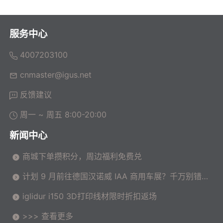
服务中心
4007203100
cnmaster@igus.net
反馈建议
周一 ~ 周五 8:00-20:00
新闻中心
商城下单攒积分，周边福利免费兑
计划 9 月前往德国汉诺威 IAA 商用车展？千万别错过
这场高价值技术交流会！
iglidur i150 3D打印线材限时折扣返场
>>> 查看更多