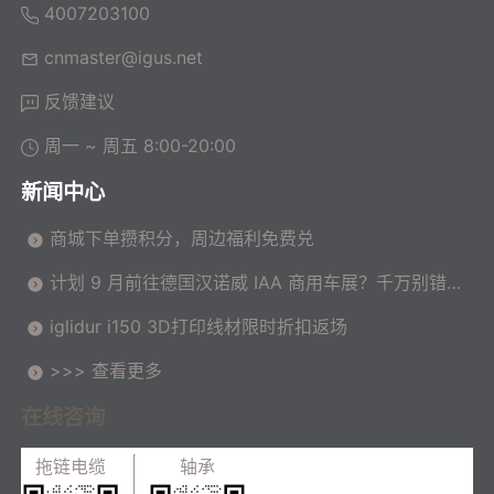
4007203100
cnmaster@igus.net
反馈建议
周一 ~ 周五 8:00-20:00
新闻中心
商城下单攒积分，周边福利免费兑
计划 9 月前往德国汉诺威 IAA 商用车展？千万别错过
这场高价值技术交流会！
iglidur i150 3D打印线材限时折扣返场
>>> 查看更多
在线咨询
拖链电缆
轴承