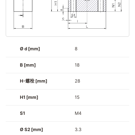
Ø d [mm]
8
B [mm]
18
H-螺栓 [mm]
28
H1 [mm]
15
S1
M4
Ø S2 [mm]
3.3