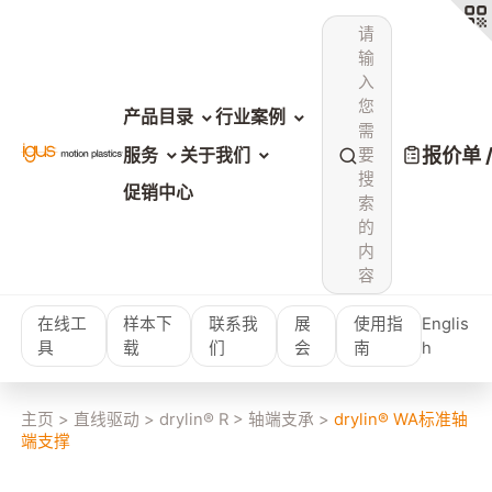
请
输
入
您
产品目录
行业案例
需
报价单 
服务
关于我们
要
搜
促销中心
索
的
内
容
在线工
样本下
联系我
展
使用指
Englis
具
载
们
会
南
h
主页
>
直线驱动
>
drylin® R
>
轴端支承
>
drylin® WA标准轴
端支撑