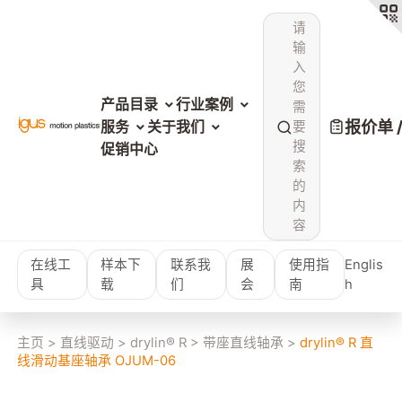
请
输
入
您
产品目录
行业案例
需
报价单 
服务
关于我们
要
搜
促销中心
索
的
内
容
在线工
样本下
联系我
展
使用指
Englis
具
载
们
会
南
h
主页
>
直线驱动
>
drylin® R
>
带座直线轴承
>
drylin® R 直
线滑动基座轴承 OJUM-06