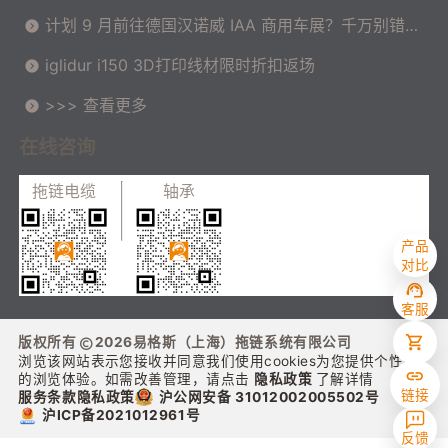
计划 9 月前往德国汉诺威 IAA 商用车展？千万别错过
这场高价值技术交流会！
iglidur i150 3D打印线材限时折扣返场
>>> 查看更多
在线咨询
拖链电缆
轴承
产品
对比
客服
版权所有
2026
易格斯（上海）拖链系统有限公司
浏览该网站表示您接收并同意我们使用cookies为您提供个性化
的浏览体验。如需改善管理，请点击
隐私政策
了解详情
链接
沪公网安备 31012002005502号
服务条款
隐私政策
沪ICP备2021012961号
反馈