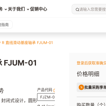
务
关于我们
促销中心
请输入您需要搜
用指南
in® R 直线滑动基座轴承 FJUM-01
 FJUM-01
登录后获取准确
价格明细
批量采购享
势
产品代码
FJZM-01-08
：封闭式设计，圆形
购买数量（个