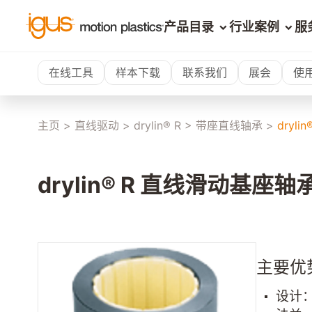
产品目录
行业案例
服
在线工具
样本下载
联系我们
展会
使
主页
>
直线驱动
>
drylin® R
>
带座直线轴承
>
dryl
drylin® R 直线滑动基座轴承
主要优
设计