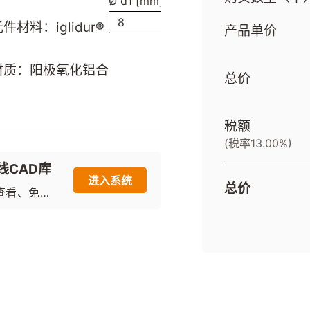
Ø d1 [mm]
8
件材料：iglidur®
产品单价
材质：阳极氧化铝合
总价
税额
(税率13.00%)
线CAD库
进入系统
总价
查看、免费
载目录产品
2D图纸和3
模型