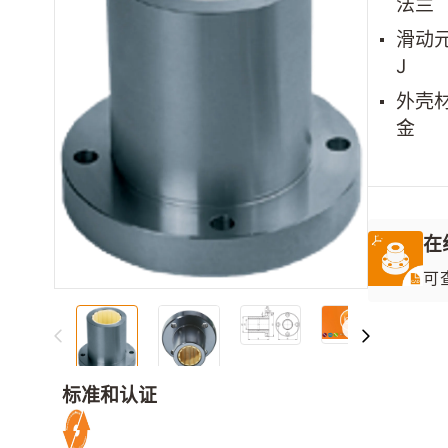
法兰
滑动元
J
外壳
金
在
可
下
的
D
标准和认证