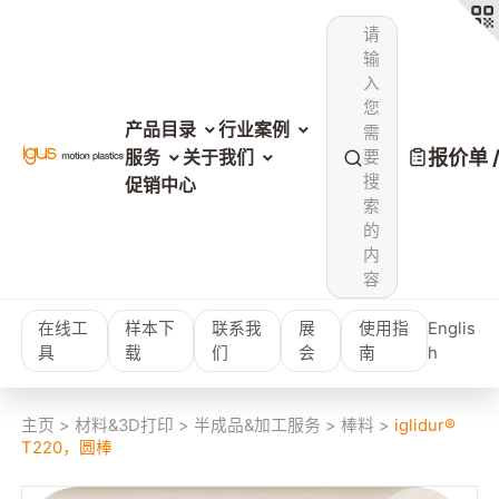
请
输
入
您
产品目录
行业案例
需
报价单 
服务
关于我们
要
搜
促销中心
索
的
内
容
在线工
样本下
联系我
展
使用指
Englis
具
载
们
会
南
h
主页
>
材料&3D打印
>
半成品&加工服务
>
棒料
>
iglidur®
T220，圆棒