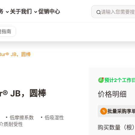
务
关于我们
促销中心
请输入您需要搜
用指南
idur® JB，圆棒
预计2个工作
dur® JB，圆棒
价格明细
批量采购享
低摩擦系数
低吸湿性
介质耐受性
购买数量（根