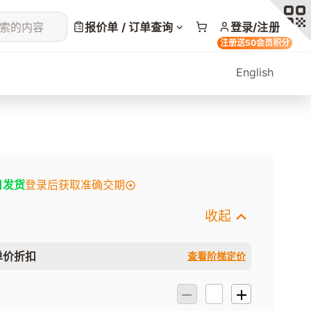
索的内容
报价单 / 订单查询
登录/注册
注册送50会员积分
English
日发货
登录后获取准确交期
收起
单价折扣
查看阶梯定价
）