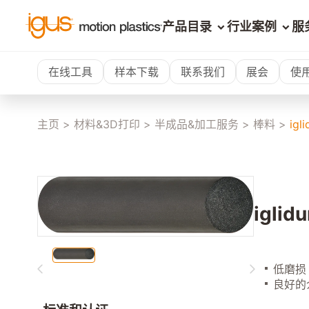
产品目录
行业案例
服
在线工具
样本下载
联系我们
展会
使
主页
>
材料&3D打印
>
半成品&加工服务
>
棒料
>
igl
igli
低磨损
良好的