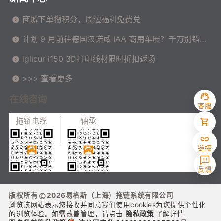
商城下单攒积分，周边福利免费兑
计划 9 月前往德国汉诺威 IAA 商用车展？千万别错过
这场高价值技术交流会！
iglidur i150 3D打印线材限时折扣返场
>>> 查看更多
在线咨询
客服
拖链电缆
轴承
链接
反馈
版权所有
2026
易格斯（上海）拖链系统有限公司
浏览该网站表示您接收并同意我们使用cookies为您提供个性化
的浏览体验。如需改善管理，请点击
隐私政策
了解详情