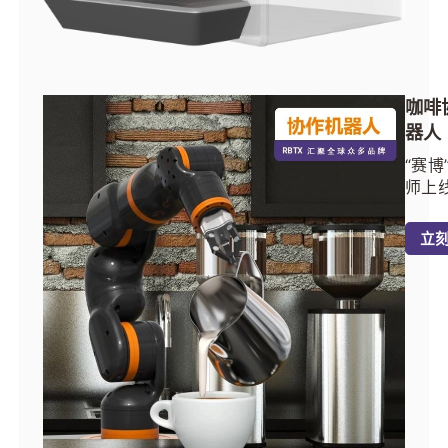
咖啡
器人
“赛博
师上
机器
送咖
立
会拉
RBT
高性
作机
让每
自带
喜！