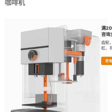
咖啡机
满2
咨询
齿轮
杠、
适用
应用
咨
城下
立减
限线
请联