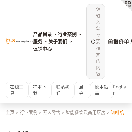
请
输
入
您
产品目录
行业案例
需
报价单 
服务
关于我们
要
搜
促销中心
索
的
内
容
在线工
样本下
联系我
展
使用指
Englis
具
载
们
会
南
h
主页
>
行业案例
>
无人零售
>
智能餐饮及商用厨房
>
咖啡机