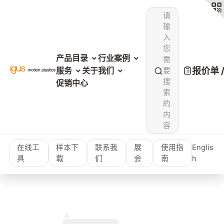
请
输
入
您
产品目录
行业案例
需
报价单 
服务
关于我们
要
搜
促销中心
索
的
内
容
在线工
样本下
联系我
展
使用指
Englis
具
载
们
会
南
h