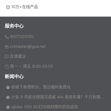
10万+在线产品
服务中心
4007203100
cnmaster@igus.net
反馈建议
周一 ~ 周五 8:00-20:00
新闻中心
商城下单攒积分，周边福利免费兑
计划 9 月前往德国汉诺威 IAA 商用车展？千万别错过
这场高价值技术交流会！
iglidur i150 3D打印线材限时折扣返场