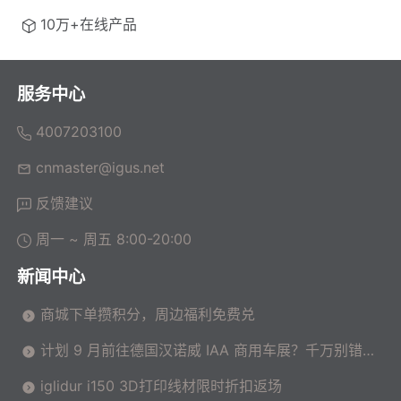
10万+在线产品
服务中心
4007203100
cnmaster@igus.net
反馈建议
周一 ~ 周五 8:00-20:00
新闻中心
商城下单攒积分，周边福利免费兑
计划 9 月前往德国汉诺威 IAA 商用车展？千万别错过
这场高价值技术交流会！
iglidur i150 3D打印线材限时折扣返场