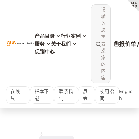
请
输
入
您
产品目录
行业案例
需
报价单 
服务
关于我们
要
搜
促销中心
索
的
内
容
在线工
样本下
联系我
展
使用指
Englis
具
载
们
会
南
h