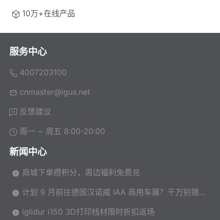
10万+在线产品
服务中心
4007203100
cnmaster@igus.net
反馈建议
周一 ~ 周五 8:00-20:00
新闻中心
商城下单攒积分，周边福利免费兑
计划 9 月前往德国汉诺威 IAA 商用车展？千万别错过
这场高价值技术交流会！
iglidur i150 3D打印线材限时折扣返场