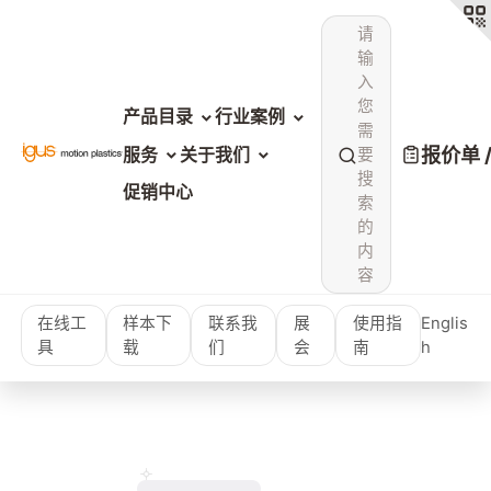
请
输
入
您
产品目录
行业案例
需
报价单 
服务
关于我们
要
搜
促销中心
索
的
内
容
在线工
样本下
联系我
展
使用指
Englis
具
载
们
会
南
h