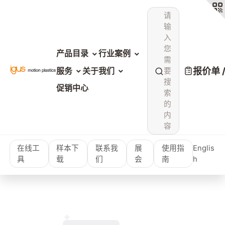
请
输
入
您
产品目录
行业案例
需
报价单 
服务
关于我们
要
搜
促销中心
索
的
内
容
在线工
样本下
联系我
展
使用指
Englis
具
载
们
会
南
h