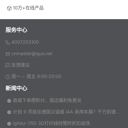
10万+在线产品
服务中心
4007203100
cnmaster@igus.net
反馈建议
周一 ~ 周五 8:00-20:00
新闻中心
商城下单攒积分，周边福利免费兑
计划 9 月前往德国汉诺威 IAA 商用车展？千万别错过
这场高价值技术交流会！
iglidur i150 3D打印线材限时折扣返场