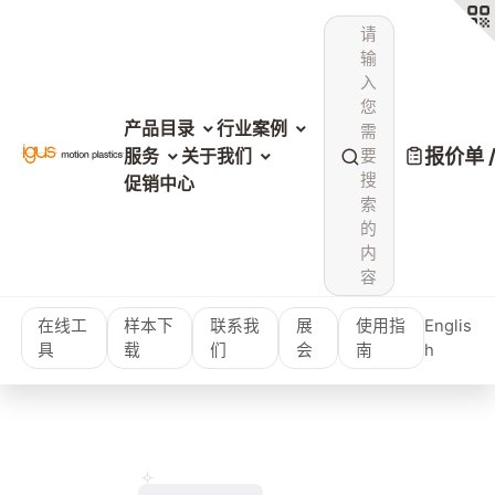
请
输
入
您
产品目录
行业案例
需
报价单 
服务
关于我们
要
搜
促销中心
索
的
内
容
在线工
样本下
联系我
展
使用指
Englis
具
载
们
会
南
h