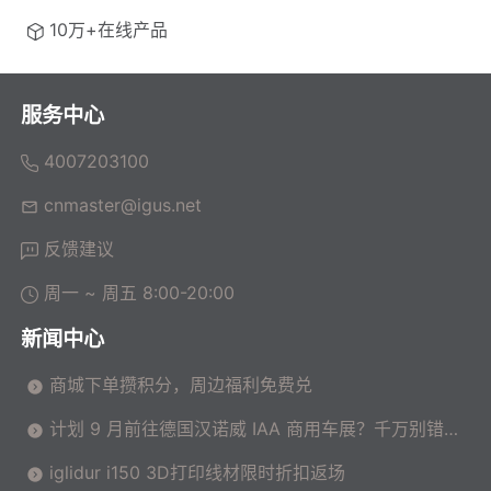
10万+在线产品
服务中心
4007203100
cnmaster@igus.net
反馈建议
周一 ~ 周五 8:00-20:00
新闻中心
商城下单攒积分，周边福利免费兑
计划 9 月前往德国汉诺威 IAA 商用车展？千万别错过
这场高价值技术交流会！
iglidur i150 3D打印线材限时折扣返场