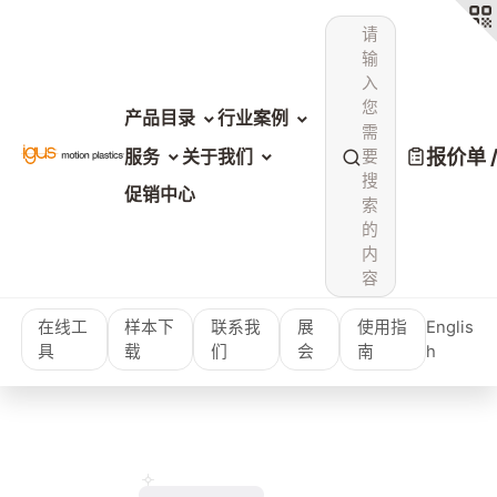
请
输
入
您
产品目录
行业案例
需
报价单 
服务
关于我们
要
搜
促销中心
索
的
内
容
在线工
样本下
联系我
展
使用指
Englis
具
载
们
会
南
h