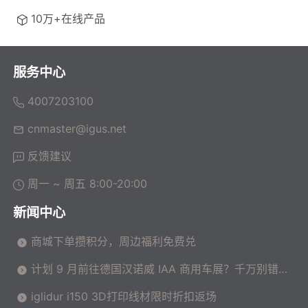
10万+在线产品
服务中心
4007203100
cnmaster@igus.net
反馈建议
周一 ~ 周五 8:00-20:00
新闻中心
商城下单攒积分，周边福利免费兑
计划 9 月前往德国汉诺威 IAA 商用车展？千万别错过
这场高价值技术交流会！
iglidur i150 3D打印线材限时折扣返场