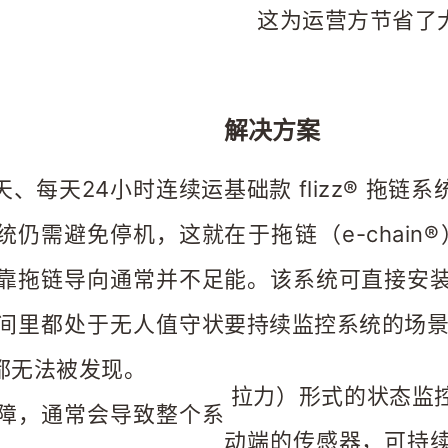
这为运营方节省了
解决方案
天、每天24小时连续运
基础款 flizz® 
统仍需避免停机，这就
在于拖链（e-cha
靠拖链导向通常并不足
能。该系统可直接安
间里都处于无人值守状
要持续监控系统的场景中
拖链，P
无法被发现。  
 拉力）形式的状态监控技术结合使用。这款安装在拖链浮动移
障，通常会导致整个系
动端的传感器，可持